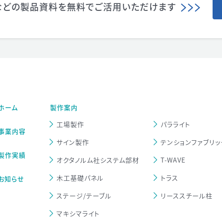
などの製品資料を
無料でご活用いただけます
ホーム
製作案内
工場製作
パラライト
事業内容
サイン製作
テンションファブリッ
製作実績
オクタノルム社システム部材
T-WAVE
木工基礎パネル
トラス
お知らせ
ステージ/テーブル
リーススチール柱
マキシマライト