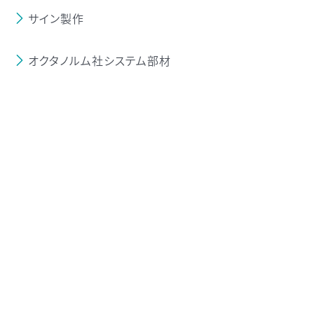
サイン製作
オクタノルム社システム部材
木工基礎パネル
ステージ/テーブル
マキシマライト
パラライト
テンションファブリック
T-WAVE